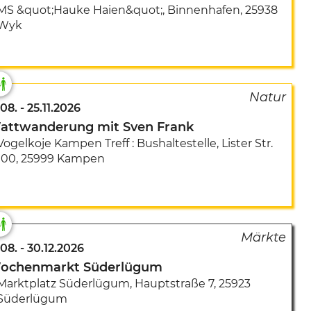
MS &quot;Hauke Haien&quot;, Binnenhafen
,
25938
Wyk
.08.
-
25.11.2026
attwanderung mit Sven Frank
Vogelkoje Kampen Treff : Bushaltestelle
,
Lister Str.
100
,
25999 Kampen
.08.
-
30.12.2026
ochenmarkt Süderlügum
Marktplatz Süderlügum
,
Hauptstraße 7
,
25923
Süderlügum