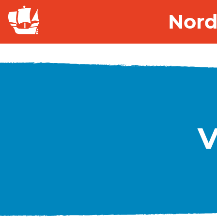
Nord
V