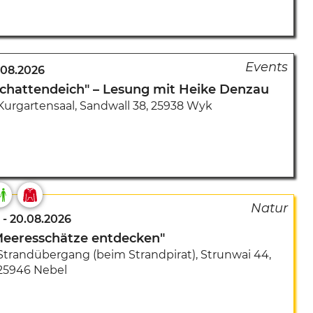
.08.2026
Schattendeich" – Lesung mit Heike Denzau
Kurgartensaal
,
Sandwall 38
,
25938 Wyk
-
20.08.2026
Meeresschätze entdecken"
Strandübergang (beim Strandpirat)
,
Strunwai 44
,
25946 Nebel