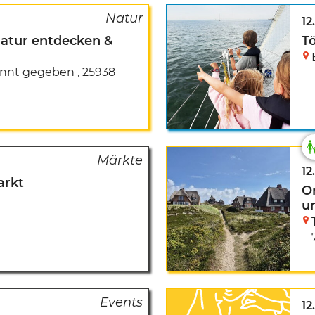
12
Natur entdecken &
T
annt gegeben
,
25938
12
arkt
O
u
12