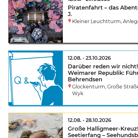
Piratenfahrt – das Abent
J.
Kleiner Leuchtturm, Anlege
12.08.
-
23.10.2026
Darüber reden wir nicht
Weimarer Republik: Füh
Behrendsen
Glockenturm, Große Straße
Wyk
12.08.
-
28.10.2026
Große Halligmeer-Kreuzf
Seetierfang – Seehunds