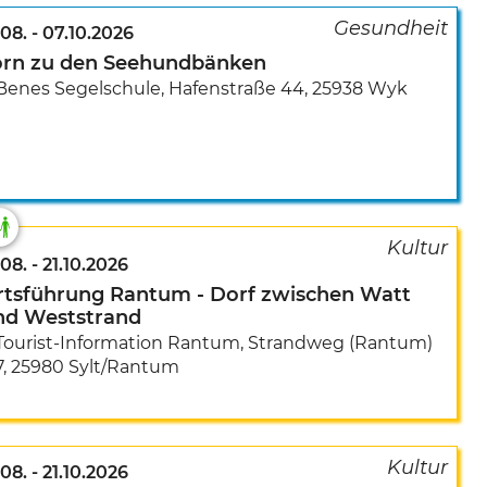
.08.
-
07.10.2026
örn zu den Seehundbänken
Benes Segelschule
,
Hafenstraße 44
,
25938 Wyk
.08.
-
21.10.2026
rtsführung Rantum - Dorf zwischen Watt
nd Weststrand
Tourist-Information Rantum
,
Strandweg (Rantum)
7
,
25980 Sylt/Rantum
.08.
-
21.10.2026