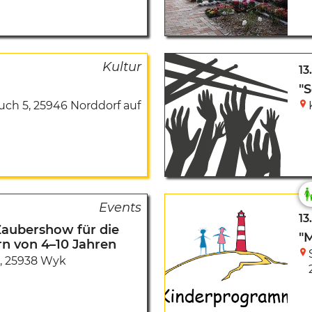
13
"
uch 5
,
25946 Norddorf auf
13.
Zaubershow für die
"
rn von 4–10 Jahren
,
25938 Wyk