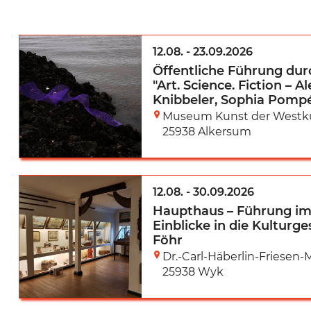
12.08.
-
23.09.2026
Öffentliche Führung durc
"Art. Science. Fiction – 
Knibbeler, Sophia Pompé
Museum Kunst der Westk
25938 Alkersum
12.08.
-
30.09.2026
Haupthaus – Führung im
Einblicke in die Kulturge
Föhr
Dr.-Carl-Häberlin-Friese
25938 Wyk