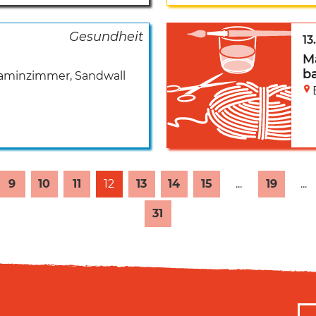
13
M
b
Kaminzimmer
,
Sandwall
9
10
11
12
13
14
15
...
19
...
31