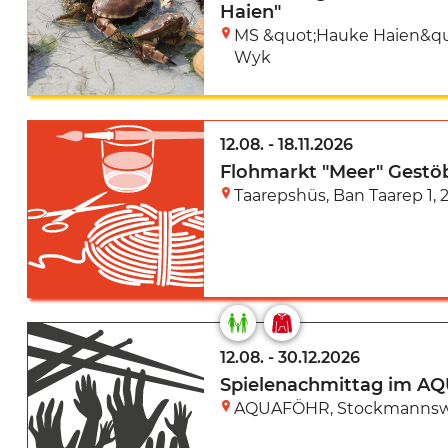
Haien"
MS &quot;Hauke Haien&qu
Wyk
12.08.
-
18.11.2026
Flohmarkt "Meer" Gestöb
Taarepshüs
,
Ban Taarep 1
,
12.08.
-
30.12.2026
Spielenachmittag im 
AQUAFÖHR
,
Stockmannsw