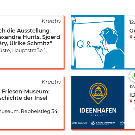
12
h die Ausstellung:
G
Alexandra Hunts, Sjoerd
ry, Ulrike Schmitz"
üste
,
Hauptstraße 1
,
12
 Friesen-Museum:
I
schichte der Insel
n-Museum
,
Rebbelstieg 34
,