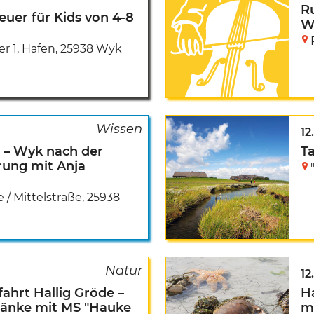
R
euer für Kids von 4-8
Wy
r 1, Hafen
,
25938 Wyk
12
! – Wyk nach der
​T
rung mit Anja
 / Mittelstraße
,
25938
12
ahrt Hallig Gröde –
H
bänke mit MS "Hauke
m