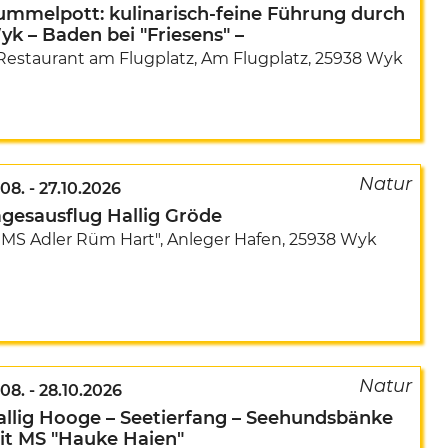
ummelpott: kulinarisch-feine Führung durch
k – Baden bei "Friesens" –
Restaurant am Flugplatz
,
Am Flugplatz
,
25938 Wyk
.08.
-
27.10.2026
agesausflug Hallig Gröde
"MS Adler Rüm Hart", Anleger Hafen
,
25938 Wyk
.08.
-
28.10.2026
allig Hooge – Seetierfang – Seehundsbänke
it MS "Hauke Haien"