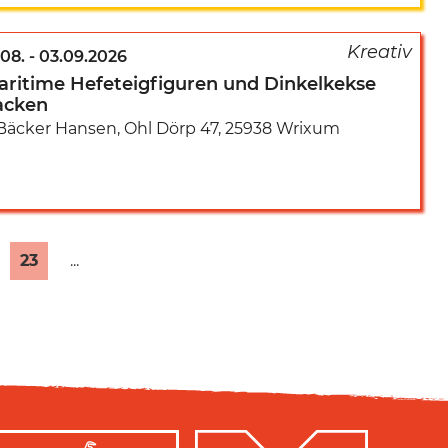
.08.
-
03.09.2026
aritime Hefeteigfiguren und Dinkelkekse
acken
Bäcker Hansen
,
Ohl Dörp 47
,
25938 Wrixum
23
...