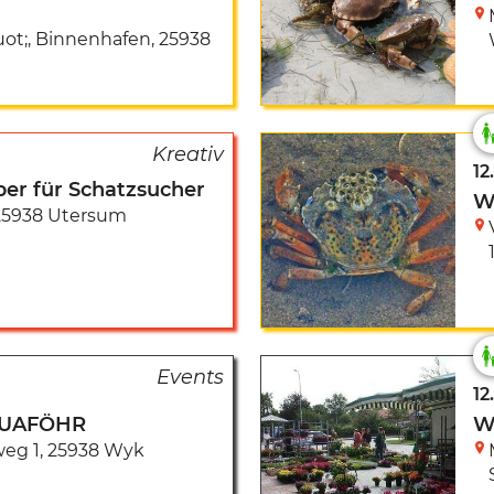
ot;, Binnenhafen
,
25938
12
er für Schatzsucher
W
25938 Utersum
12
AQUAFÖHR
W
eg 1
,
25938 Wyk