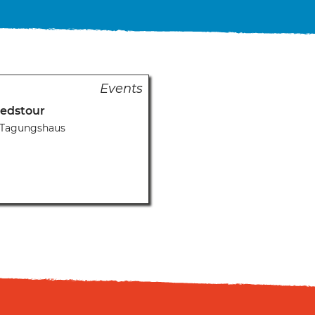
iedstour
d Tagungshaus