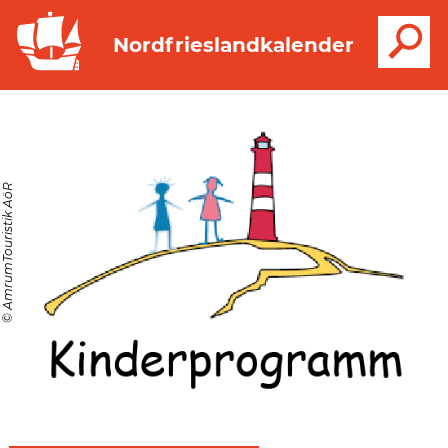
S
Nordfrieslandkalender
© AmrumTouristik AöR