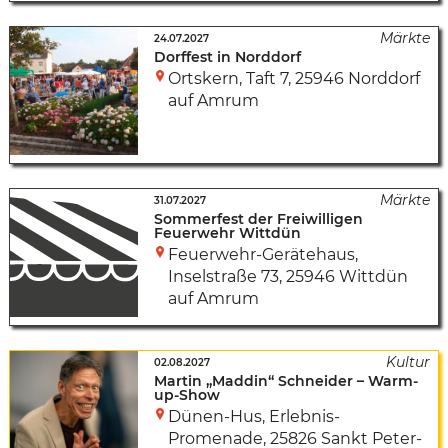
24.07.2027
Dorffest in Norddorf
Ortskern
,
Taft 7
,
25946 Norddorf
auf Amrum
31.07.2027
Sommerfest der Freiwilligen
Feuerwehr Wittdün
Feuerwehr-Gerätehaus
,
Inselstraße 73
,
25946 Wittdün
auf Amrum
02.08.2027
Martin „Maddin“ Schneider – Warm-
up-Show
Dünen-Hus
,
Erlebnis-
Promenade
,
25826 Sankt Peter-