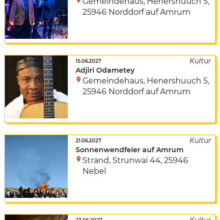
Gemeindehaus
,
Henershuuch 5
,
25946 Norddorf auf Amrum
15.06.2027
Adjiri Odametey
Gemeindehaus
,
Henershuuch 5
,
25946 Norddorf auf Amrum
21.06.2027
Sonnenwendfeier auf Amrum
Strand
,
Strunwai 44
,
25946
Nebel