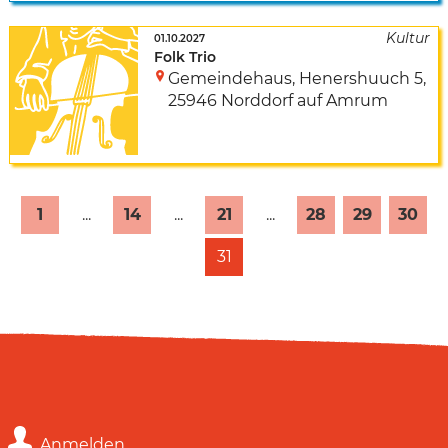
01.10.2027
Folk Trio
Gemeindehaus
,
Henershuuch 5
,
25946 Norddorf auf Amrum
1
...
14
...
21
...
28
29
30
31
Anmelden