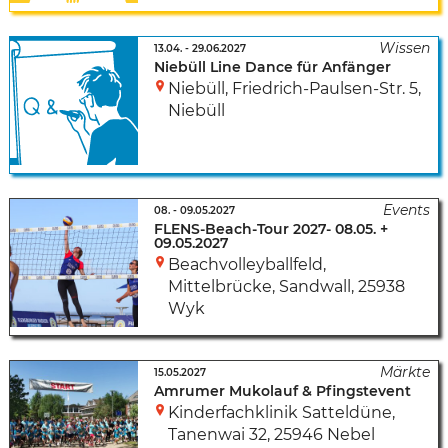
13.04.
-
29.06.2027
Niebüll Line Dance für Anfänger
Niebüll
,
Friedrich-Paulsen-Str. 5
,
Niebüll
08.
-
09.05.2027
FLENS-Beach-Tour 2027- 08.05. +
09.05.2027
Beachvolleyballfeld,
Mittelbrücke
,
Sandwall
,
25938
Wyk
15.05.2027
Amrumer Mukolauf & Pfingstevent
Kinderfachklinik Satteldüne
,
Tanenwai 32
,
25946 Nebel