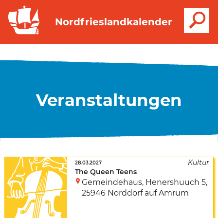
S
Nordfrieslandkalender
Veranstaltungen
28.03.2027
The Queen Teens
Gemeindehaus
,
Henershuuch 5
,
25946 Norddorf auf Amrum