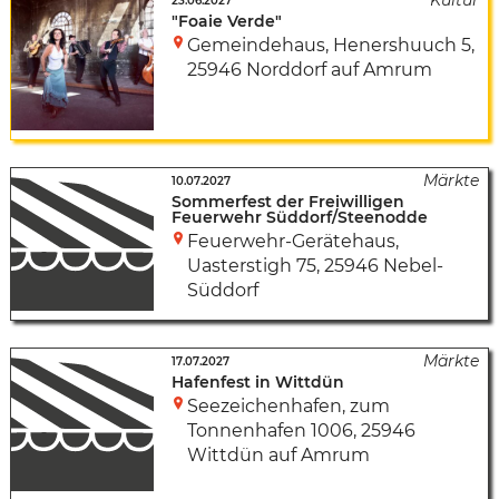
23.06.2027
"Foaie Verde"
Gemeindehaus
,
Henershuuch 5
,
25946 Norddorf auf Amrum
10.07.2027
Sommerfest der Freiwilligen
Feuerwehr Süddorf/Steenodde
Feuerwehr-Gerätehaus
,
Uasterstigh 75
,
25946 Nebel-
Süddorf
17.07.2027
Hafenfest in Wittdün
Seezeichenhafen
,
zum
Tonnenhafen 1006
,
25946
Wittdün auf Amrum