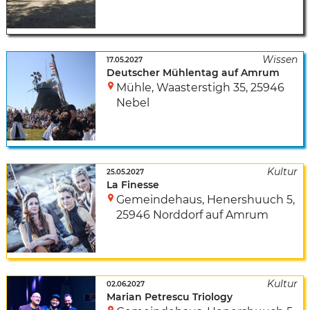
17.05.2027
Deutscher Mühlentag auf Amrum
Mühle
,
Waasterstigh 35
,
25946
Nebel
25.05.2027
La Finesse
Gemeindehaus
,
Henershuuch 5
,
25946 Norddorf auf Amrum
02.06.2027
Marian Petrescu Triology