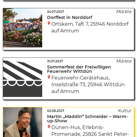
24.07.2027
Dorffest in Norddorf
Ortskern
,
Taft 7
,
25946 Norddorf
auf Amrum
31.07.2027
Sommerfest der Freiwilligen
Feuerwehr Wittdün
Feuerwehr-Gerätehaus
,
Inselstraße 73
,
25946 Wittdün
auf Amrum
02.08.2027
Martin „Maddin“ Schneider – Warm-
up-Show
Dünen-Hus
,
Erlebnis-
Promenade
,
25826 Sankt Peter-