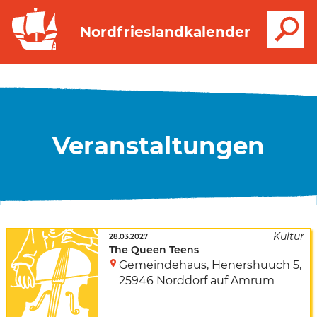
S
Nordfrieslandkalender
Veranstaltungen
28.03.2027
The Queen Teens
Gemeindehaus
,
Henershuuch 5
,
25946 Norddorf auf Amrum