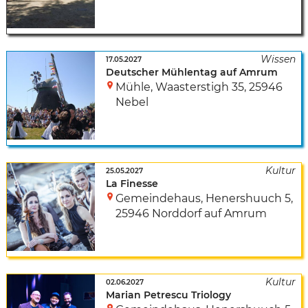
17.05.2027
Deutscher Mühlentag auf Amrum
Mühle
,
Waasterstigh 35
,
25946
Nebel
25.05.2027
La Finesse
Gemeindehaus
,
Henershuuch 5
,
25946 Norddorf auf Amrum
02.06.2027
Marian Petrescu Triology