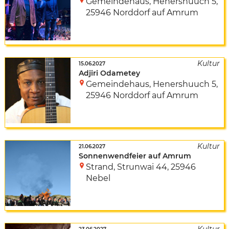
Gemeindehaus
,
Henershuuch 5
,
25946 Norddorf auf Amrum
15.06.2027
Adjiri Odametey
Gemeindehaus
,
Henershuuch 5
,
25946 Norddorf auf Amrum
21.06.2027
Sonnenwendfeier auf Amrum
Strand
,
Strunwai 44
,
25946
Nebel