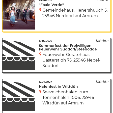
23.06.2027
"Foaie Verde"
Gemeindehaus
,
Henershuuch 5
,
25946 Norddorf auf Amrum
10.07.2027
Sommerfest der Freiwilligen
Feuerwehr Süddorf/Steenodde
Feuerwehr-Gerätehaus
,
Uasterstigh 75
,
25946 Nebel-
Süddorf
17.07.2027
Hafenfest in Wittdün
Seezeichenhafen
,
zum
Tonnenhafen 1006
,
25946
Wittdün auf Amrum