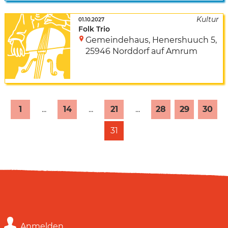
01.10.2027
Folk Trio
Gemeindehaus
,
Henershuuch 5
,
25946 Norddorf auf Amrum
1
...
14
...
21
...
28
29
30
31
Anmelden