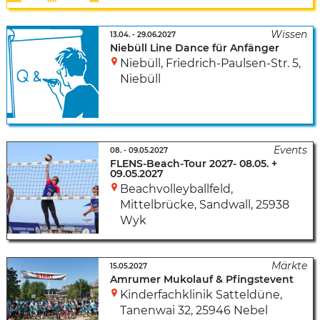
13.04.
-
29.06.2027
Niebüll Line Dance für Anfänger
Niebüll
,
Friedrich-Paulsen-Str. 5
,
Niebüll
08.
-
09.05.2027
FLENS-Beach-Tour 2027- 08.05. +
09.05.2027
Beachvolleyballfeld,
Mittelbrücke
,
Sandwall
,
25938
Wyk
15.05.2027
Amrumer Mukolauf & Pfingstevent
Kinderfachklinik Satteldüne
,
Tanenwai 32
,
25946 Nebel