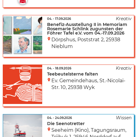
04.
-
17.09.2026
Benefiz-Ausstellung II in Memoriam
Rosemarie Schlink zugunsten der
Föhrer Tafel e.V. vom 04.-17.09.2026
Dörpshus, Poststrat 2
,
25938
Nieblum
04.
-
18.09.2026
Teebeutelsterne falten
Ev. Gemeindehaus
,
St.-Nicolai-
Str. 10
,
25938 Wyk
04.
-
24.09.2026
Die Seenotretter
Seeheim (Kino), Tagungsraum
,
Triihuk 1
,
25946 Norddorf auf