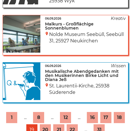
25938 Wyk
06.09.2026
Malkurs - Großflächige
Sonnenblumen
Nolde Museum Seebüll
,
Seebüll
31
,
25927 Neukirchen
06.09.2026
Musikalische Abendgedanken mit
den Musikerinnen Birke Licht und
Diana Jeß
St. Laurentii-Kirche
,
25938
Süderende
1
...
8
...
12
...
16
17
18
19
20
21
22
...
31