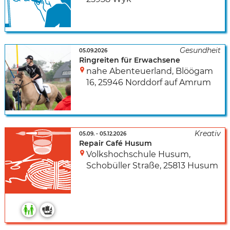
05.09.2026
Ringreiten für Erwachsene
nahe Abenteuerland
,
Blöögam
16
,
25946 Norddorf auf Amrum
05.09.
-
05.12.2026
Repair Café Husum
Volkshochschule Husum
,
Schobüller Straße
,
25813 Husum