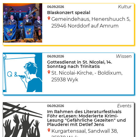
06.09.2026
Blaskonzert spezial
Gemeindehaus
,
Henershuuch 5
,
25946 Norddorf auf Amrum
06.09.2026
Gottesdienst in St. Nicolai, 14.
Sonntag nach Trinitatis
St. Nicolai-Kirche, - Boldixum
,
25938 Wyk
06.09.2026
Im Rahmen des Literaturfestivals
Föhr erLesen: Moderierte Krimi-
Lesung "Gefährliche Gezeiten" und
Plauderei mit Detlef Jens
Kurgartensaal
,
Sandwall 38
,