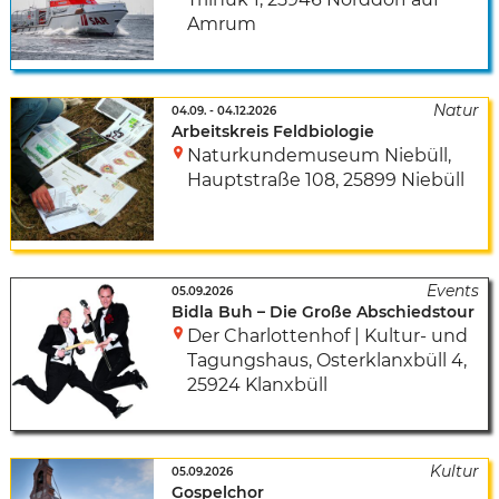
Amrum
04.09.
-
04.12.2026
Arbeitskreis Feldbiologie
Naturkundemuseum Niebüll
,
Hauptstraße 108
,
25899 Niebüll
05.09.2026
Bidla Buh – Die Große Abschiedstour
Der Charlottenhof | Kultur- und
Tagungshaus
,
Osterklanxbüll 4
,
25924 Klanxbüll
05.09.2026
Gospelchor