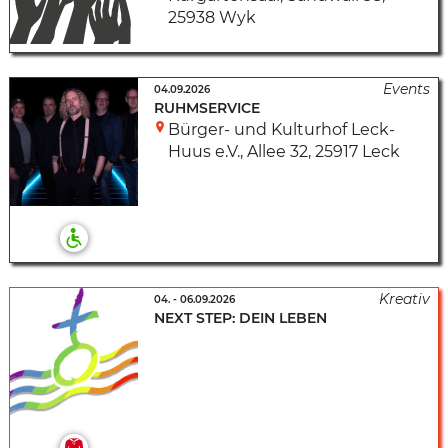
25938 Wyk
04.09.2026
RUHMSERVICE
Bürger- und Kulturhof Leck-
Huus e.V.
,
Allee 32
,
25917 Leck
04.
-
06.09.2026
NEXT STEP: DEIN LEBEN