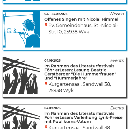
03.
-
24.09.2026
Offenes Singen mit Nicolai Himmel
Ev. Gemeindehaus
,
St.-Nicolai-
Str. 10
,
25938 Wyk
04.09.2026
Im Rahmen des Literaturfestivals
Föhr erLesen: Lesung Beatrix
Gerstberger "Die Hummerfrauen"
und "Hummerjahre"
Kurgartensaal
,
Sandwall 38
,
25938 Wyk
04.09.2026
Im Rahmen des Literaturfestivals
Föhr erLesen: Verleihung Lyrik-Preise
mit Publikums-Votum
Kurgartensaal
,
Sandwall 38
,