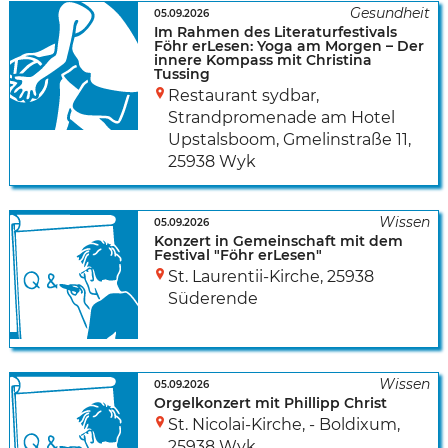
05.09.2026
Im Rahmen des Literaturfestivals
Föhr erLesen: Yoga am Morgen – Der
innere Kompass mit Christina
Tussing
Restaurant sydbar,
Strandpromenade am Hotel
Upstalsboom
,
Gmelinstraße 11
,
25938 Wyk
05.09.2026
Konzert in Gemeinschaft mit dem
Festival "Föhr erLesen"
St. Laurentii-Kirche
,
25938
Süderende
05.09.2026
Orgelkonzert mit Phillipp Christ
St. Nicolai-Kirche, - Boldixum
,
25938 Wyk