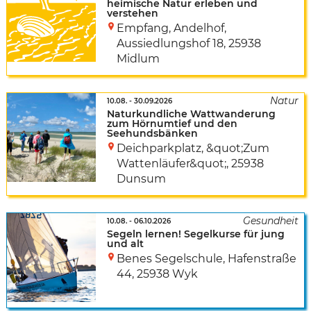
heimische Natur erleben und
verstehen
Empfang, Andelhof
,
Aussiedlungshof 18
,
25938
Midlum
10.08.
-
30.09.2026
Naturkundliche Wattwanderung
zum Hörnumtief und den
Seehundsbänken
Deichparkplatz, &quot;Zum
Wattenläufer&quot;
,
25938
Dunsum
10.08.
-
06.10.2026
Segeln lernen! Segelkurse für jung
und alt
Benes Segelschule
,
Hafenstraße
44
,
25938 Wyk