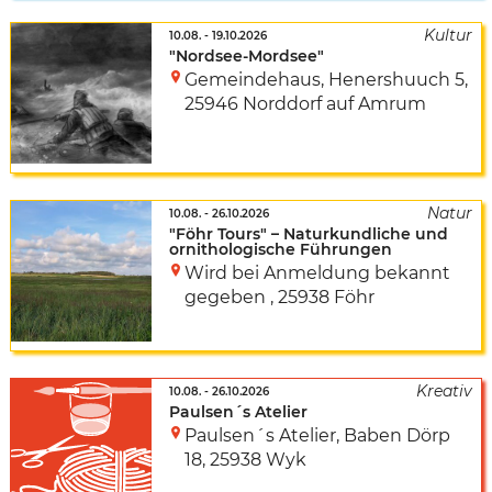
10.08.
-
19.10.2026
"Nordsee-Mordsee"
Gemeindehaus
,
Henershuuch 5
,
25946 Norddorf auf Amrum
10.08.
-
26.10.2026
"Föhr Tours" – Naturkundliche und
ornithologische Führungen
Wird bei Anmeldung bekannt
gegeben
,
25938 Föhr
10.08.
-
26.10.2026
Paulsen´s Atelier
Paulsen´s Atelier
,
Baben Dörp
18
,
25938 Wyk