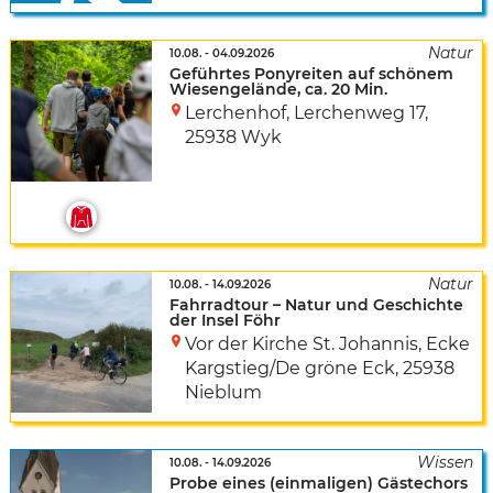
10.08.
-
04.09.2026
Geführtes Ponyreiten auf schönem
Wiesengelände, ca. 20 Min.
Lerchenhof
,
Lerchenweg 17
,
25938 Wyk
10.08.
-
14.09.2026
Fahrradtour – Natur und Geschichte
der Insel Föhr
Vor der Kirche St. Johannis, Ecke
Kargstieg/De gröne Eck
,
25938
Nieblum
10.08.
-
14.09.2026
Probe eines (einmaligen) Gästechors