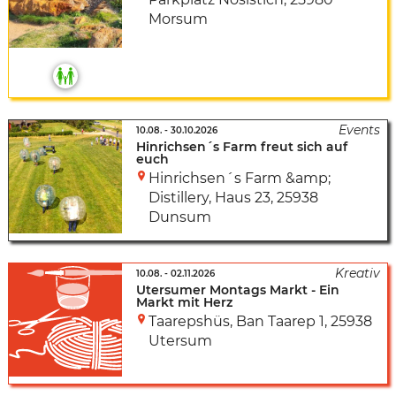
Morsum
10.08.
-
30.10.2026
Hinrichsen´s Farm freut sich auf
euch
Hinrichsen´s Farm &amp;
Distillery
,
Haus 23
,
25938
Dunsum
10.08.
-
02.11.2026
Utersumer Montags Markt - Ein
Markt mit Herz
Taarepshüs
,
Ban Taarep 1
,
25938
Utersum