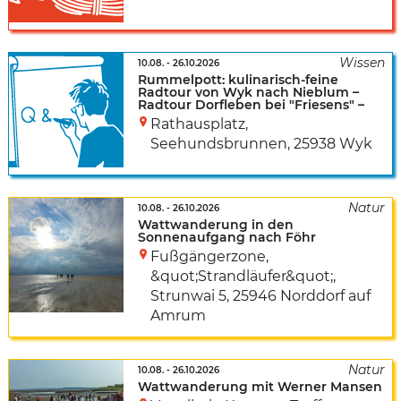
10.08.
-
26.10.2026
Rummelpott: kulinarisch-feine
Radtour von Wyk nach Nieblum –
Radtour Dorfleben bei "Friesens" –
Rathausplatz,
Seehundsbrunnen
,
25938 Wyk
10.08.
-
26.10.2026
Wattwanderung in den
Sonnenaufgang nach Föhr
Fußgängerzone,
&quot;Strandläufer&quot;
,
Strunwai 5
,
25946 Norddorf auf
Amrum
10.08.
-
26.10.2026
Wattwanderung mit Werner Mansen