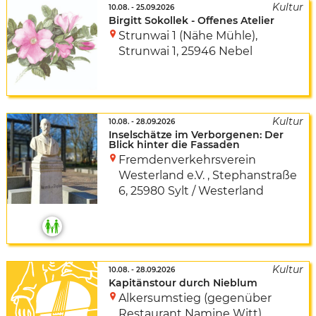
10.08.
-
25.09.2026
Birgitt Sokollek - Offenes Atelier
Strunwai 1 (Nähe Mühle)
,
Strunwai 1
,
25946 Nebel
10.08.
-
28.09.2026
Inselschätze im Verborgenen: Der
Blick hinter die Fassaden
Fremdenverkehrsverein
Westerland e.V.
,
Stephanstraße
6
,
25980 Sylt / Westerland
10.08.
-
28.09.2026
Kapitänstour durch Nieblum
Alkersumstieg (gegenüber
Restaurant Namine Witt)
,