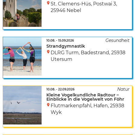
St. Clemens-Hüs
,
Postwai 3
,
25946 Nebel
10.08.
-
15.09.2026
Strandgymnastik
DLRG Turm, Badestrand
,
25938
Utersum
10.08.
-
22.09.2026
Kleine Vogelkundliche Radtour –
Einblicke in die Vogelwelt von Föhr
Flutmarkenpfahl, Hafen
,
25938
Wyk