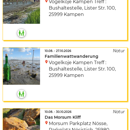
Vogelkoje Kampen Treff :
Bushaltestelle
,
Lister Str. 100
,
25999 Kampen
10.08.
-
27.10.2026
Familienwattwanderung
Vogelkoje Kampen Treff :
Bushaltestelle
,
Lister Str. 100
,
25999 Kampen
10.08.
-
30.10.2026
Das Morsum Kliff
Morsum Parkplatz Nösse
,
Parkplatz Nösistich
,
25980