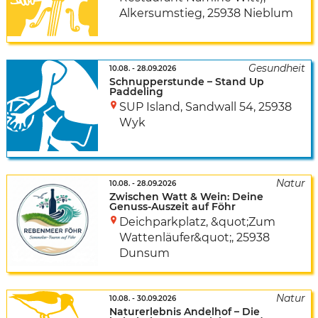
Alkersumstieg
,
25938 Nieblum
10.08.
-
28.09.2026
Schnupperstunde – Stand Up
Paddeling
SUP Island
,
Sandwall 54
,
25938
Wyk
10.08.
-
28.09.2026
Zwischen Watt & Wein: Deine
Genuss-Auszeit auf Föhr
Deichparkplatz, &quot;Zum
Wattenläufer&quot;
,
25938
Dunsum
10.08.
-
30.09.2026
Naturerlebnis Andelhof – Die