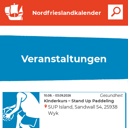
S
Nordfrieslandkalender
Veranstaltungen
10.08.
-
03.09.2026
Kinderkurs – Stand Up Paddeling
SUP Island
,
Sandwall 54
,
25938
Wyk