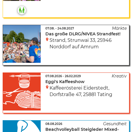
07.08.
-
24.08.2027
Das große DLRG/NIVEA Strandfest!
Strand
,
Strunwai 33
,
25946
Norddorf auf Amrum
07.08.2026
-
26.02.2029
Eggi's Kaffeeshow
Kaffeerösterei Eiderstedt
,
Dorfstraße 47
,
25881 Tating
08.08.2026
Beachvolleyball Steigleder Mixed-