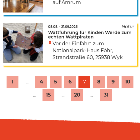
auf Amrum
08.08.
-
21.09.2026
Wattführung für Kinder: Werde zum
echten Wattpiraten
Vor der Einfahrt zum
Nationalpark-Haus Föhr
,
Strandstraße 60
,
25938 Wyk
1
...
4
5
6
7
8
9
10
...
15
...
20
...
31