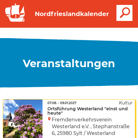
S
Nordfrieslandkalender
Veranstaltungen
07.08.
-
09.01.2027
Ortsführung Westerland "einst und
heute"
Fremdenverkehrsverein
Westerland e.V.
,
Stephanstraße
6
,
25980 Sylt / Westerland