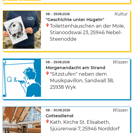
08.
-
29.08.2026
"Geschichte unter Hügeln"
Toilettenhäuschen an der Mole
,
Stianoodswai 23
,
25946 Nebel-
Steenodde
08.
-
29.08.2026
Morgenandacht am Strand
"Sitzstufen" neben dem
Musikpavillon
,
Sandwall 38
,
25938 Wyk
08.
-
30.08.2026
Gottesdienst
Kath. Kirche St. Elisabeth
,
Sjüürenwai 7
,
25946 Norddorf