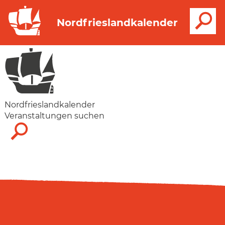
S
Nordfrieslandkalender
Nordfrieslandkalender
Veranstaltungen suchen
Suche