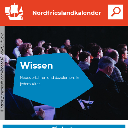
S
Nordfrieslandkalender
© https://unsplash.com/photos/F2KRf_QfCqw
Wissen
Neues erfahren und dazulernen. In
jedem Alter.