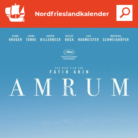
S
Nordfrieslandkalender