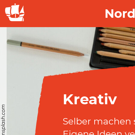
Nord
Kreativ
© https://unsplash.com
Selber machen s
Eigene Ideen ve