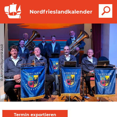
S
Nordfrieslandkalender
© AmrumTouristik AöR