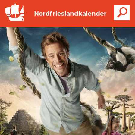
S
Nordfrieslandkalender