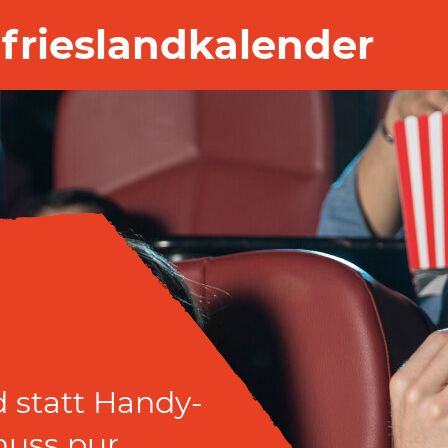
frieslandkalender
 statt Handy-
 statt Handy-
nuss pur.
nuss pur.