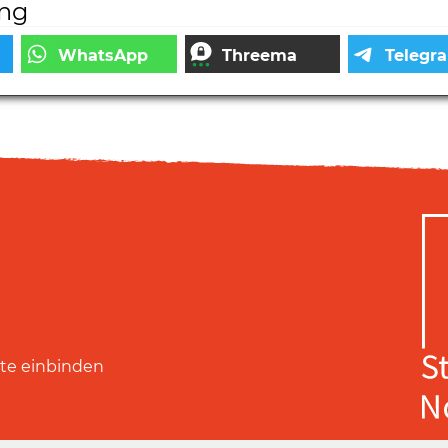
ung
ite einbinden