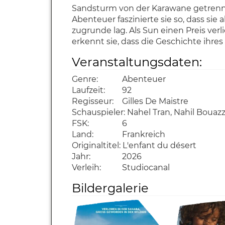
Sandsturm von der Karawane getrennt 
Abenteuer faszinierte sie so, dass sie
zugrunde lag. Als Sun einen Preis ve
erkennt sie, dass die Geschichte ihres
Veranstaltungsdaten:
Genre:
Abenteuer
Laufzeit:
92
Regisseur:
Gilles De Maistre
Schauspieler:
Nahel Tran, Nahil Bouaz
FSK:
6
Land:
Frankreich
Originaltitel:
L'enfant du désert
Jahr:
2026
Verleih:
Studiocanal
Bildergalerie