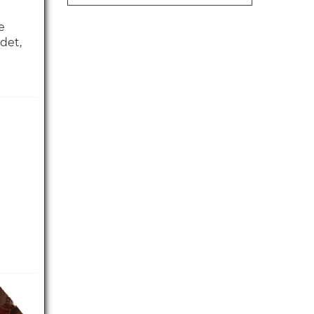
e
det,