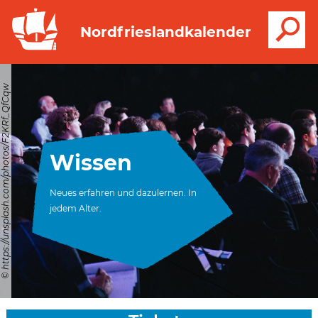
S
Nordfrieslandkalender
© https://unsplash.com/photos/F2KRf_QfCqw
Wissen
Neues erfahren und dazulernen. In
jedem Alter.