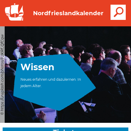
S
Nordfrieslandkalender
© https://unsplash.com/photos/F2KRf_QfCqw
Wissen
Neues erfahren und dazulernen. In
jedem Alter.