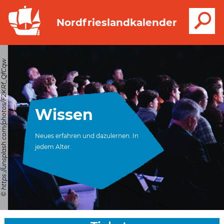
S
Nordfrieslandkalender
© https://unsplash.com/photos/F2KRf_QfCqw
Wissen
Neues erfahren und dazulernen. In
jedem Alter.