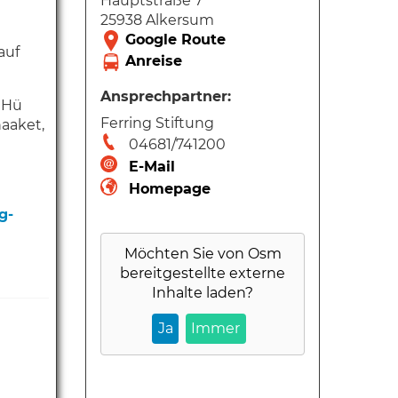
Hauptstraße 7
25938 Alkersum
auf
Ansprechpartner:
. Hü
Ferring Stiftung
naaket,
04681/741200
E-Mail
Homepage
g-
Möchten Sie von
Osm
bereitgestellte externe
Inhalte laden?
Ja
Immer