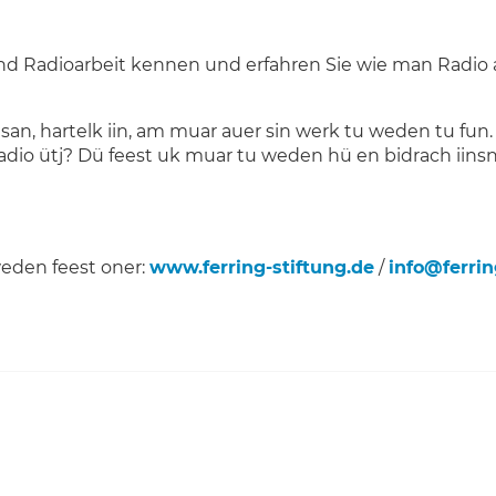
und Radioarbeit kennen und erfahren Sie wie man Radio 
t san, hartelk iin, am muar auer sin werk tu weden tu fun
raadio ütj? Dü feest uk muar tu weden hü en bidrach iins
weden feest oner:
www.ferring-stiftung.de
/
info@ferrin