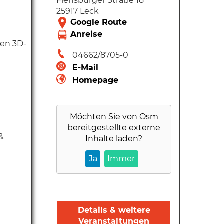
Flensburger Straße 18
25917 Leck
ren 3D-
04662/8705-0
E-Mail
Homepage
Möchten Sie von
Osm
bereitgestellte externe
&
Inhalte laden?
Ja
Immer
Details & weitere
Veranstaltungen