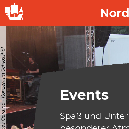
Nord
© Stiftung Nordfriesland | Johannes Oerding - Konzert im Schlosshof
Events
Spaß und Unter
besonderer Atm