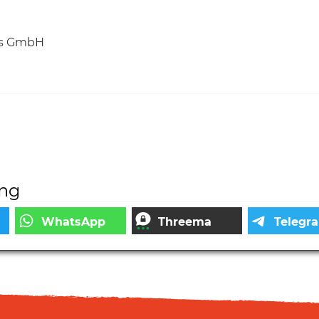
mus GmbH
ung