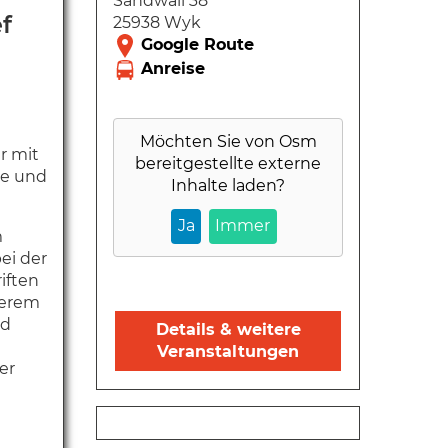
Sandwall 38
f
25938 Wyk
Möchten Sie von
Osm
r mit
bereitgestellte externe
se und
Inhalte laden?
Ja
Immer
m
ei der
iften
derem
rd
Details & weitere
Veranstaltungen
er