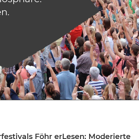
n.
festivals Föhr erLesen: Moderierte