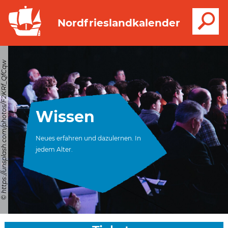
S
Nordfrieslandkalender
© https://unsplash.com/photos/F2KRf_QfCqw
Wissen
Neues erfahren und dazulernen. In
jedem Alter.