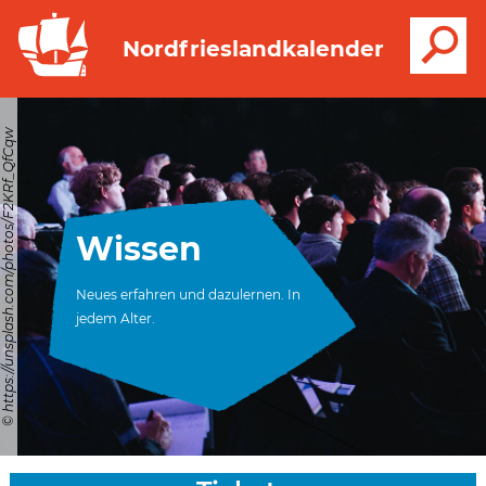
S
Nordfrieslandkalender
© https://unsplash.com/photos/F2KRf_QfCqw
Wissen
Neues erfahren und dazulernen. In
jedem Alter.