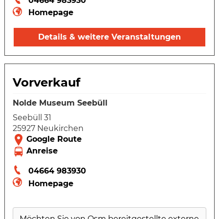
04664 983930
Homepage
Details & weitere Veranstaltungen
Vorverkauf
Nolde Museum Seebüll
Seebüll 31
25927 Neukirchen
04664 983930
Homepage
Möchten Sie von
Osm
bereitgestellte externe