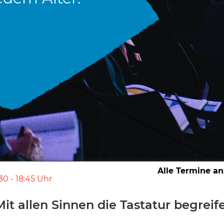
Alle Termine a
:30
-
18:45
Uhr
t allen Sinnen die Tastatur begreif