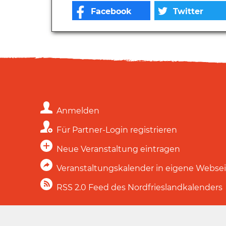
Anmelden
Für Partner-Login registrieren
Neue Veranstaltung eintragen
Veranstaltungskalender in eigene Webse
RSS 2.0 Feed des Nordfrieslandkalenders