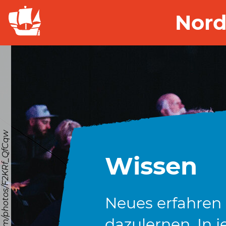
Nord
© https://unsplash.com/photos/F2KRf_QfCqw
Wissen
Neues erfahren
dazulernen. In j