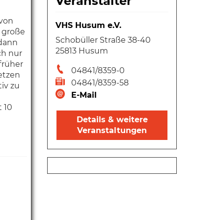
Veranstalter
 von
VHS Husum e.V.
e große
Schobüller Straße 38-40
 dann
25813 Husum
ch nur
früher
04841/8359-0
etzen
04841/8359-58
iv zu
E-Mail
t 10
Details & weitere
Veranstaltungen