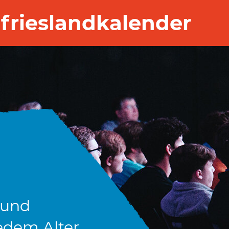
frieslandkalender
 und
edem Alter.