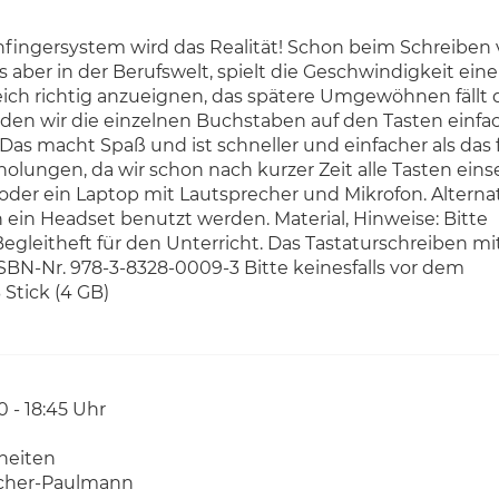
ingersystem wird das Realität! Schon beim Schreiben
aber in der Berufswelt, spielt die Geschwindigkeit ein
 gleich richtig anzueignen, das spätere Umgewöhnen fällt
den wir die einzelnen Buchstaben auf den Tasten einfa
Das macht Spaß und ist schneller und einfacher als das 
olungen, da wir schon nach kurzer Zeit alle Tasten eins
oder ein Laptop mit Lautsprecher und Mikrofon. Alternat
ein Headset benutzt werden. Material, Hinweise: Bitte
egleitheft für den Unterricht. Das Tastaturschreiben mi
ISBN-Nr. 978-3-8328-0009-3 Bitte keinesfalls vor dem
Stick (4 GB)
30 - 18:45 Uhr
nheiten
icher-Paulmann