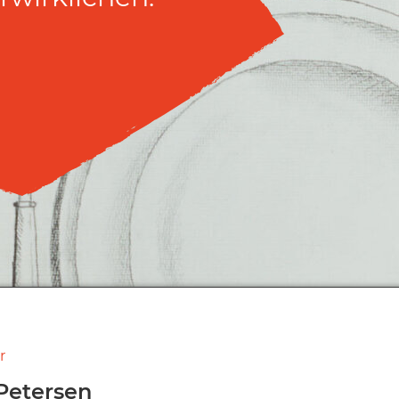
r
 Petersen