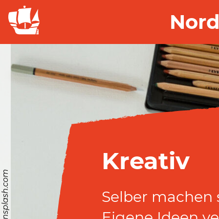
Nord
Kreativ
© https://unsplash.com
Selber machen s
Eigene Ideen ve