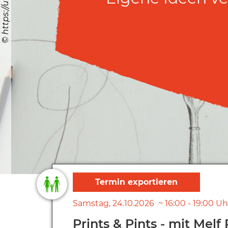
Samstag
24.10.2026
16:00
-
19:00
Uh
Prints & Pints - mit Melf