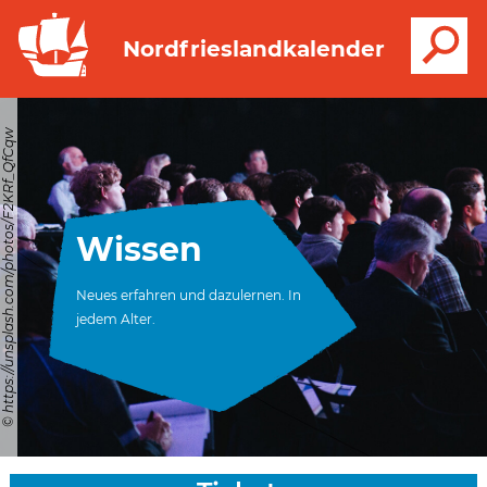
S
Nordfrieslandkalender
© https://unsplash.com/photos/F2KRf_QfCqw
Wissen
Neues erfahren und dazulernen. In
jedem Alter.