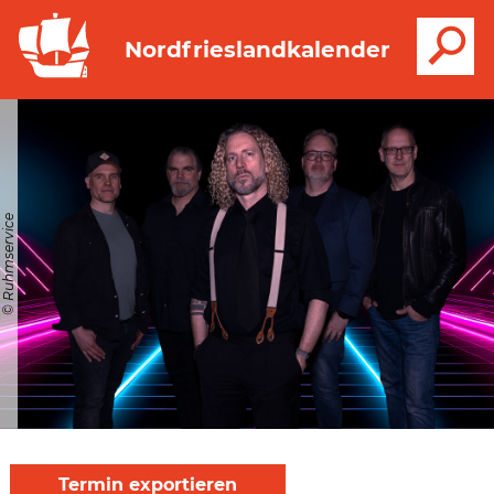
S
Nordfrieslandkalender
© Ruhmservice