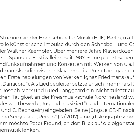
tudium an der Hochschule für Musik (HdK) Berlin, u.a. 
volle künstlerische Impulse durch den Schnabel - und Ga
ller Walther Kaempfer. Über mehrere Jahre Klavierdozen
 Spandau; Festivalleiter seit 1987. Seine pianistischen
Rundfunkaufnahmen und Konzerten mit Werken von u.a. L
edman, skandinavischer Klaviermusik, Rued Langgaard s
hen Ersteinspielungen von Werken Ignaz Friedmans (auf
Danacord“). Als Liedbegleiter setzte er sich mehrmals f
on Joseph Marx und Rued Langgaard ein. Nicht zuletzt a
chen Tätigkeit an der Kreismusikschule Nordfriesland w
ndeswettbewerb „Jugend musiziert“) und internationale
l und C. Bechstein) eingeladen. Seine jüngste CD-Einsp
bei Sony - laut „Rondo“ (12/ 2017) eine „diskographische
mm möchte Peter Froundjian den Blick auf die eigenst
viermusik lenken.