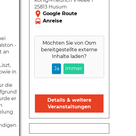
König-Friedrich V-Allee 1
25813 Husum
bei
Möchten Sie von
Osm
lston -
bereitgestellte externe
t an
Inhalte laden?
iszt,
Ja
Immer
owie in
ür die
ufgrund
urde er
Details & weitere
n
Veranstaltungen
ielung
ändigen