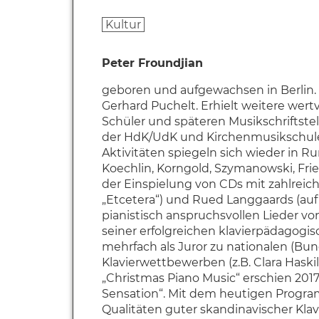
Kultur
Peter Froundjian
geboren und aufgewachsen in Berlin. S
Gerhard Puchelt. Erhielt weitere wert
Schüler und späteren Musikschriftste
der HdK/UdK und Kirchenmusikschule in
Aktivitäten spiegeln sich wieder in 
Koechlin, Korngold, Szymanowski, Fri
der Einspielung von CDs mit zahlreic
„Etcetera“) und Rued Langgaards (auf „
pianistisch anspruchsvollen Lieder v
seiner erfolgreichen klavierpädagogis
mehrfach als Juror zu nationalen (Bu
Klavierwettbewerben (z.B. Clara Haski
„Christmas Piano Music“ erschien 2017 
Sensation“. Mit dem heutigen Progra
Qualitäten guter skandinavischer Kla