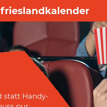
frieslandkalender
 statt Handy-
 statt Handy-
nuss pur.
nuss pur.