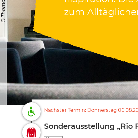
zum Alltägliche
zum Alltägliche
Nächster Termin:
Donnerstag
06.08.2
Sonderausstellung „Rio R