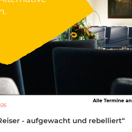
n.
n.
Alle Termine a
026
eiser - aufgewacht und rebelliert“