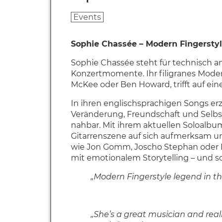
Events
Sophie Chassée – Modern Fingerstyl
Sophie Chassée steht für technisch an
Konzertmomente. Ihr filigranes Modern
McKee oder Ben Howard, trifft auf ein
In ihren englischsprachigen Songs erz
Veränderung, Freundschaft und Selbst
nahbar. Mit ihrem aktuellen Soloalbu
Gitarrenszene auf sich aufmerksam und
wie Jon Gomm, Joscho Stephan oder M
mit emotionalem Storytelling – und sc
„Modern Fingerstyle legend in t
„She’s a great musician and reall