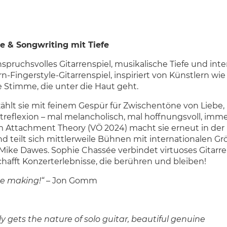
e & Songwriting mit Tiefe
spruchsvolles Gitarrenspiel, musikalische Tiefe und inte
-Fingerstyle-Gitarrenspiel, inspiriert von Künstlern wi
e Stimme, die unter die Haut geht.
ählt sie mit feinem Gespür für Zwischentöne von Liebe,
reflexion – mal melancholisch, mal hoffnungsvoll, imm
m Attachment Theory (VÖ 2024) macht sie erneut in der
 teilt sich mittlerweile Bühnen mit internationalen G
ike Dawes. Sophie Chassée verbindet virtuoses Gitarre
hafft Konzerterlebnisse, die berühren und bleiben!
he making!“ –
Jon Gomm
y gets the nature of solo guitar, beautiful genuine