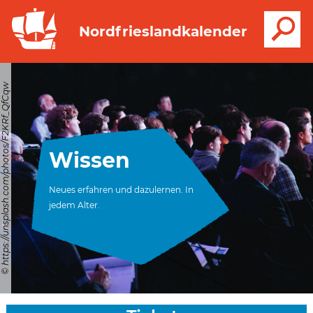
S
Nordfrieslandkalender
© https://unsplash.com/photos/F2KRf_QfCqw
Wissen
Neues erfahren und dazulernen. In
jedem Alter.