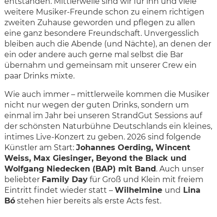
entstanden. Mittlerweile sind wir für ihn und viele
weitere Musiker-Freunde schon zu einem richtigen
zweiten Zuhause geworden und pflegen zu allen
eine ganz besondere Freundschaft. Unvergesslich
bleiben auch die Abende (und Nächte), an denen der
ein oder andere auch gerne mal selbst die Bar
übernahm und gemeinsam mit unserer Crew ein
paar Drinks mixte.
Wie auch immer – mittlerweile kommen die Musiker
nicht nur wegen der guten Drinks, sondern um
einmal im Jahr bei unseren StrandGut Sessions auf
der schönsten Naturbühne Deutschlands ein kleines,
intimes Live-Konzert zu geben. 2026 sind folgende
Künstler am Start:
Johannes Oerding, Wincent
Weiss, Max Giesinger, Beyond the Black und
Wolfgang Niedecken (BAP) mit Band
. Auch unser
beliebter
Family Day
für Groß und Klein mit freiem
Eintritt findet wieder statt –
Wilhelmine
und
Lina
Bó
stehen hier bereits als erste Acts fest.