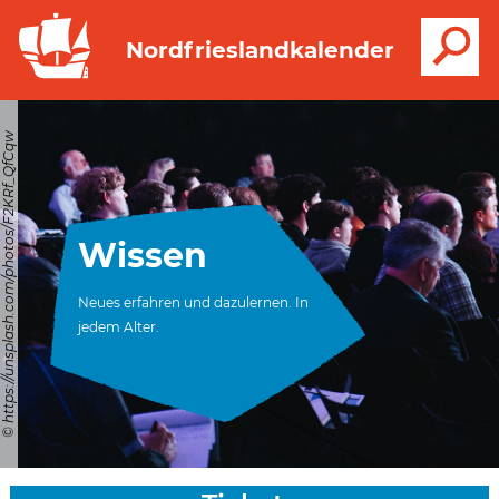
S
Nordfrieslandkalender
© https://unsplash.com/photos/F2KRf_QfCqw
Wissen
Neues erfahren und dazulernen. In
jedem Alter.