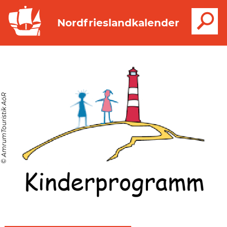
S
Nordfrieslandkalender
© AmrumTouristik AöR