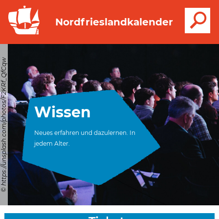
S
Nordfrieslandkalender
© https://unsplash.com/photos/F2KRf_QfCqw
Wissen
Neues erfahren und dazulernen. In
jedem Alter.