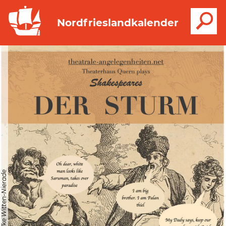
S
Nordfrieslandkalender
© Folke Witten-Nierade