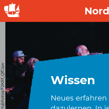
Nord
© https://unsplash.com/photos/F2KRf_QfCqw
Wissen
Neues erfahren
dazulernen. In j