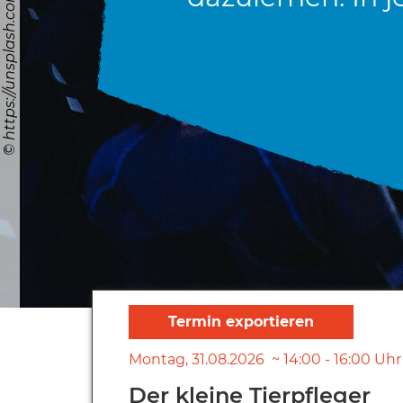
Montag
31.08.2026
14:00
-
16:00
Uhr
Der kleine Tierpfleger