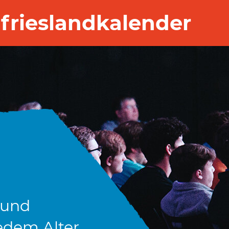
frieslandkalender
 und
edem Alter.