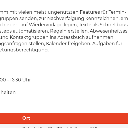
amm mit vielen meist ungenutzten Features für Termin-
ktgruppen senden, zur Nachverfolgung kennzeichnen, er
chieben, auf Wiedervorlage legen, Texte als Schnellbau
ksteps automatisieren, Regeln erstellen, Abwesenheitsas
n und Kontaktgruppen ins Adressbuch aufnehmen.
gsanfragen stellen, Kalender freigeben. Aufgaben für
rtretungsberechtigung.
:00 - 16:30 Uhr
nheiten
Ort