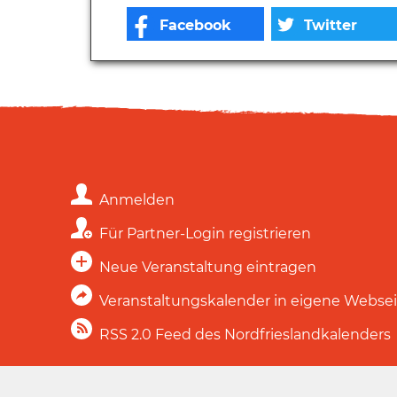
Anmelden
Für Partner-Login registrieren
Neue Veranstaltung eintragen
Veranstaltungskalender in eigene Webse
RSS 2.0 Feed des Nordfrieslandkalenders