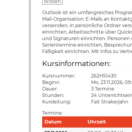
Wissen
Outlook ist ein umfangreiches Progr
Mail-Organisation: E-Mails an Konta
versenden, in persönliche Ordner vers
einrichten, Arbeitsschritte über Quic
und Signaturen einrichten. Persone
Serientermine einrichten, Besprechun
Fälligkeit einrichten. Mit Infos zu Ve
Kursinformationen:
Kursnummer:
262H51430
Beginn
Mo, 23.11.2026, 09
Dauer:
3 Termine
Stunden:
24 Unterrichtsei
Kursleitung:
Fait Strakerjahn
Termine:
Datum
Uhrzeit