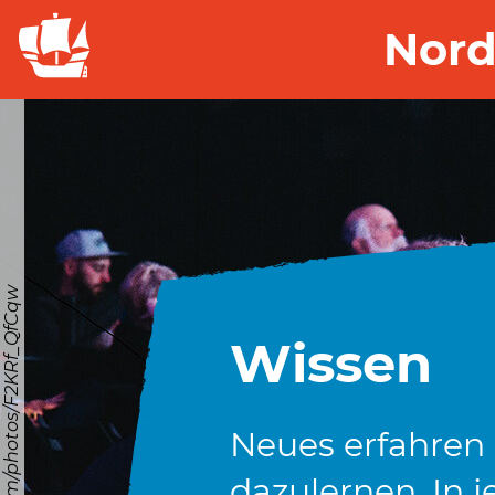
Nord
© https://unsplash.com/photos/F2KRf_QfCqw
Wissen
Neues erfahren
dazulernen. In j