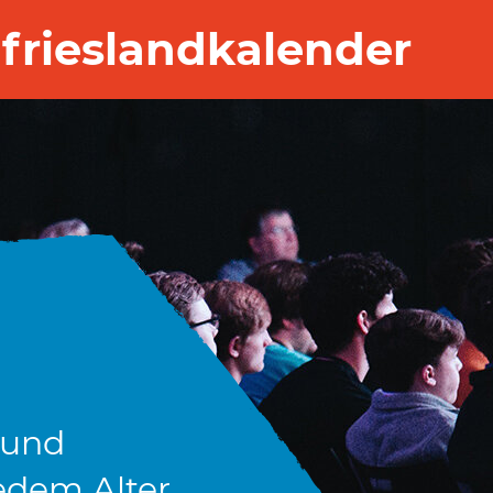
frieslandkalender
 und
edem Alter.