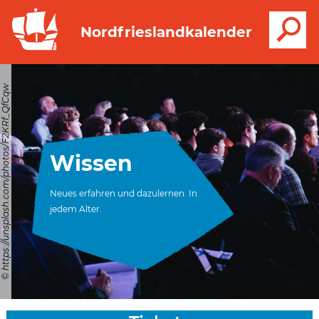
S
Nordfrieslandkalender
© https://unsplash.com/photos/F2KRf_QfCqw
Wissen
Neues erfahren und dazulernen. In
jedem Alter.