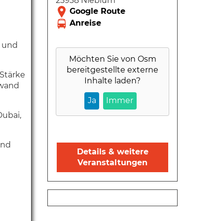
25938 Nieblum
t und
Möchten Sie von
Osm
bereitgestellte externe
 Stärke
Inhalte laden?
nwand
Ja
Immer
Dubai,
und
Details & weitere
Veranstaltungen