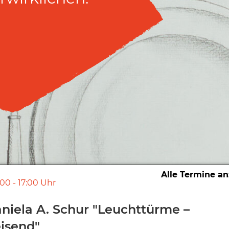
Alle Termine a
:00
-
17:00
Uhr
niela A. Schur "Leuchttürme –
isend"