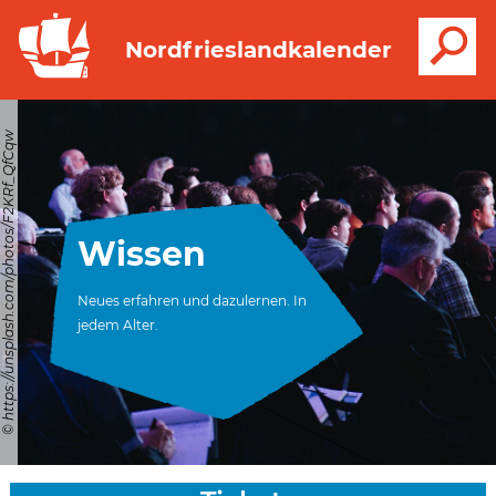
S
Nordfrieslandkalender
© https://unsplash.com/photos/F2KRf_QfCqw
Wissen
Neues erfahren und dazulernen. In
jedem Alter.