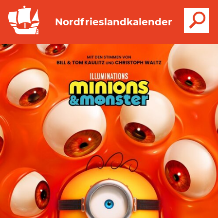
S
Nordfrieslandkalender