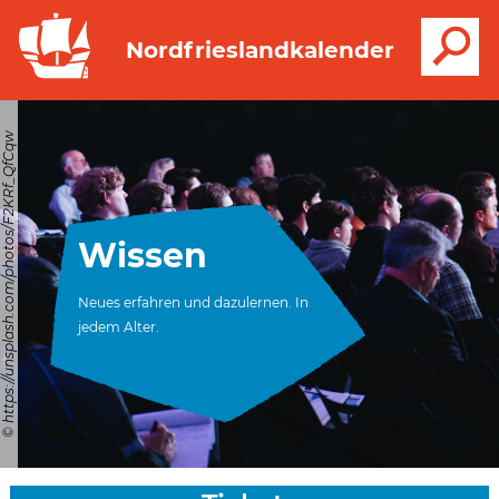
S
Nordfrieslandkalender
© https://unsplash.com/photos/F2KRf_QfCqw
Wissen
Neues erfahren und dazulernen. In
jedem Alter.