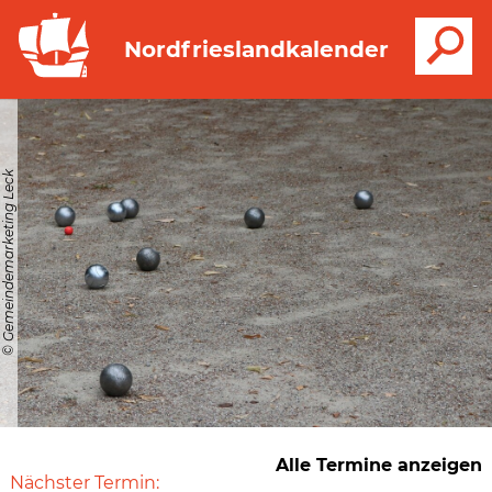
S
Nordfrieslandkalender
© Gemeindemarketing Leck
Alle Termine anzeigen
Nächster Termin: