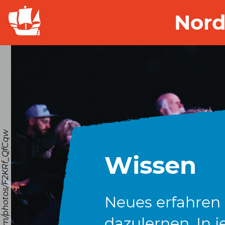
Nord
© https://unsplash.com/photos/F2KRf_QfCqw
Wissen
Neues erfahren
dazulernen. In j