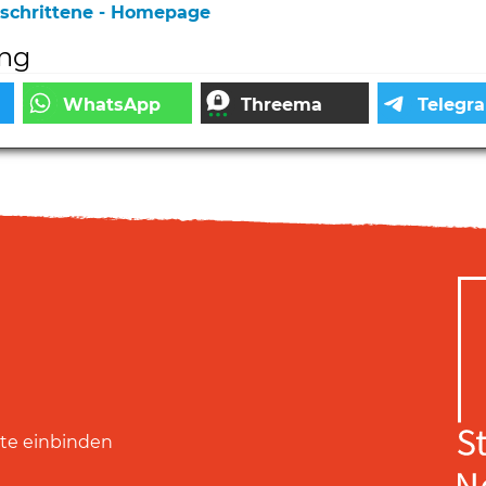
eschrittene - Homepage
ung
ite einbinden