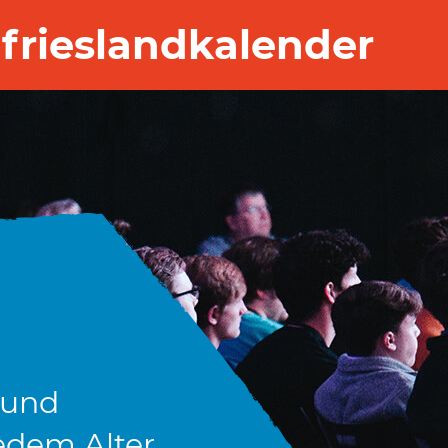
frieslandkalender
 und
edem Alter.