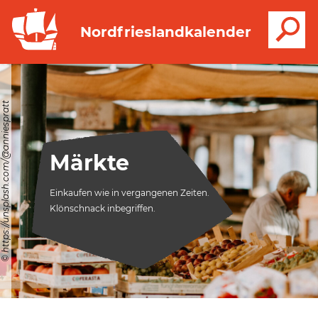
S
Nordfrieslandkalender
© https://unsplash.com/@anniespratt
Märkte
Märkte
Einkaufen wie in vergangenen Zeiten.
Einkaufen wie in vergangenen Zeiten.
Klönschnack inbegriffen.
Klönschnack inbegriffen.