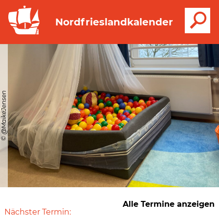
S
Nordfrieslandkalender
© @MaikeJensen
Alle Termine anzeigen
Nächster Termin: