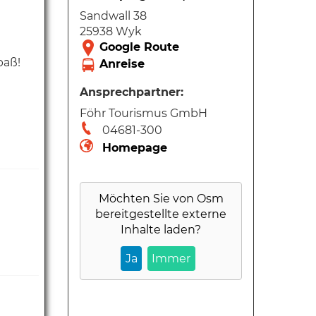
Sandwall 38
25938 Wyk
paß!
Ansprechpartner:
Föhr Tourismus GmbH
04681-300
Homepage
Möchten Sie von
Osm
bereitgestellte externe
Inhalte laden?
Ja
Immer