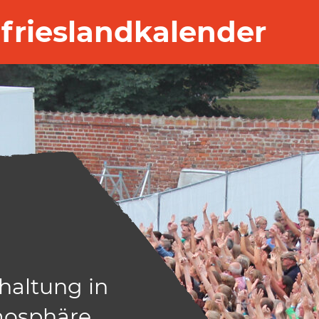
frieslandkalender
haltung in
haltung in
osphäre.
osphäre.